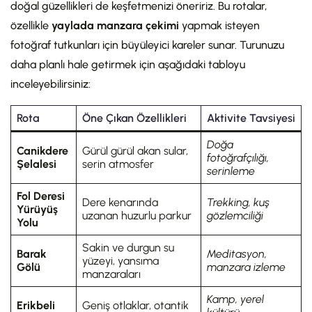
doğal güzellikleri de keşfetmenizi öneririz. Bu rotalar,
özellikle
yaylada manzara çekimi
yapmak isteyen
fotoğraf tutkunları için büyüleyici kareler sunar. Turunuzu
daha planlı hale getirmek için aşağıdaki tabloyu
inceleyebilirsiniz:
Rota
Öne Çıkan Özellikleri
Aktivite Tavsiyesi
Doğa
Canikdere
Gürül gürül akan sular,
fotoğrafçılığı,
Şelalesi
serin atmosfer
serinleme
Fol Deresi
Dere kenarında
Trekking, kuş
Yürüyüş
uzanan huzurlu parkur
gözlemciliği
Yolu
Sakin ve durgun su
Barak
Meditasyon,
yüzeyi, yansıma
Gölü
manzara izleme
manzaraları
Kamp, yerel
Erikbeli
Geniş otlaklar, otantik