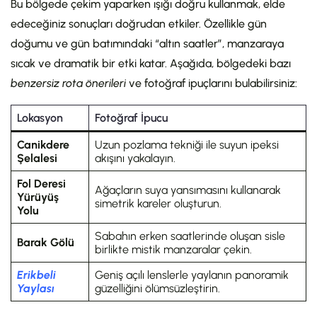
Bu bölgede çekim yaparken ışığı doğru kullanmak, elde
edeceğiniz sonuçları doğrudan etkiler. Özellikle gün
doğumu ve gün batımındaki “altın saatler”, manzaraya
sıcak ve dramatik bir etki katar. Aşağıda, bölgedeki bazı
benzersiz rota önerileri
ve fotoğraf ipuçlarını bulabilirsiniz:
Lokasyon
Fotoğraf İpucu
Canikdere
Uzun pozlama tekniği ile suyun ipeksi
Şelalesi
akışını yakalayın.
Fol Deresi
Ağaçların suya yansımasını kullanarak
Yürüyüş
simetrik kareler oluşturun.
Yolu
Sabahın erken saatlerinde oluşan sisle
Barak Gölü
birlikte mistik manzaralar çekin.
Erikbeli
Geniş açılı lenslerle yaylanın panoramik
Yaylası
güzelliğini ölümsüzleştirin.