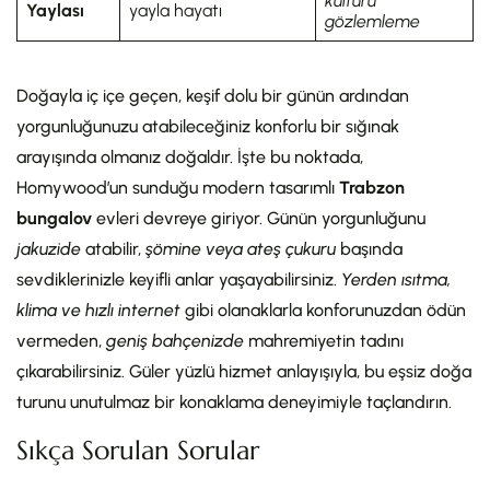
kültürü
Yaylası
yayla hayatı
gözlemleme
Doğayla iç içe geçen, keşif dolu bir günün ardından
yorgunluğunuzu atabileceğiniz konforlu bir sığınak
arayışında olmanız doğaldır. İşte bu noktada,
Homywood’un sunduğu modern tasarımlı
Trabzon
bungalov
evleri devreye giriyor. Günün yorgunluğunu
jakuzide
atabilir,
şömine veya ateş çukuru
başında
sevdiklerinizle keyifli anlar yaşayabilirsiniz.
Yerden ısıtma,
klima ve hızlı internet
gibi olanaklarla konforunuzdan ödün
vermeden,
geniş bahçenizde
mahremiyetin tadını
çıkarabilirsiniz. Güler yüzlü hizmet anlayışıyla, bu eşsiz doğa
turunu unutulmaz bir konaklama deneyimiyle taçlandırın.
Sıkça Sorulan Sorular