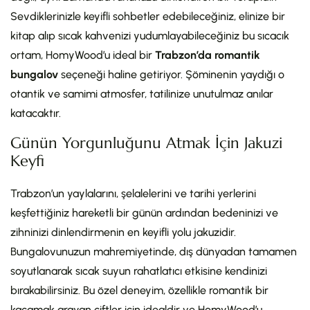
Sevdiklerinizle keyifli sohbetler edebileceğiniz, elinize bir
kitap alıp sıcak kahvenizi yudumlayabileceğiniz bu sıcacık
ortam, HomyWood’u ideal bir
Trabzon’da romantik
bungalov
seçeneği haline getiriyor. Şöminenin yaydığı o
otantik ve samimi atmosfer, tatilinize unutulmaz anılar
katacaktır.
Günün Yorgunluğunu Atmak İçin Jakuzi
Keyfi
Trabzon’un yaylalarını, şelalelerini ve tarihi yerlerini
keşfettiğiniz hareketli bir günün ardından bedeninizi ve
zihninizi dinlendirmenin en keyifli yolu jakuzidir.
Bungalovunuzun mahremiyetinde, dış dünyadan tamamen
soyutlanarak sıcak suyun rahatlatıcı etkisine kendinizi
bırakabilirsiniz. Bu özel deneyim, özellikle romantik bir
kaçamak arayan çiftler için idealdir ve HomyWood’u