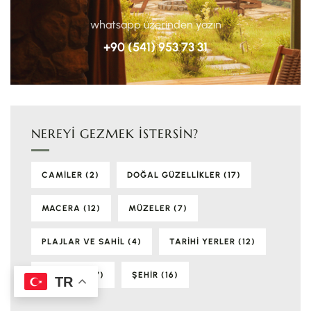
whatsapp üzerinden yazın
+90 (541) 953 73 31
NEREYI GEZMEK İSTERSIN?
CAMILER
(2)
DOĞAL GÜZELLIKLER
(17)
MACERA
(12)
MÜZELER
(7)
PLAJLAR VE SAHIL
(4)
TARIHI YERLER
(12)
YAYLALAR
(7)
ŞEHIR
(16)
TR