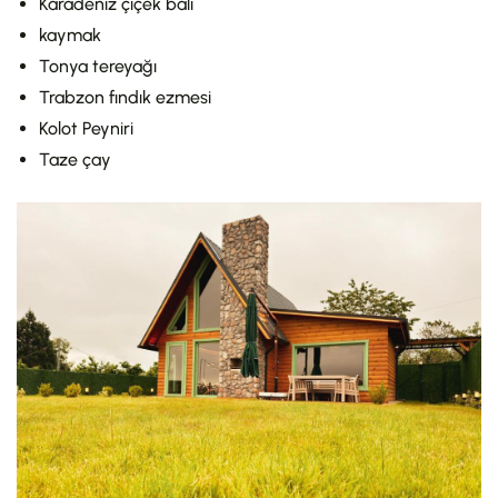
Karadeniz çiçek balı
kaymak
Tonya tereyağı
Trabzon fındık ezmesi
Kolot Peyniri
Taze çay