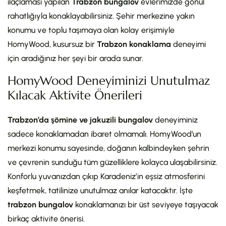
ilaçlaması yapılan
Trabzon bungalov
evlerimizde gönül
rahatlığıyla konaklayabilirsiniz. Şehir merkezine yakın
konumu ve toplu taşımaya olan kolay erişimiyle
HomyWood, kusursuz bir
Trabzon konaklama
deneyimi
için aradığınız her şeyi bir arada sunar.
HomyWood Deneyiminizi Unutulmaz
Kılacak Aktivite Önerileri
Trabzon’da şömine ve jakuzili bungalov
deneyiminiz
sadece konaklamadan ibaret olmamalı. HomyWood’un
merkezi konumu sayesinde, doğanın kalbindeyken şehrin
ve çevrenin sunduğu tüm güzelliklere kolayca ulaşabilirsiniz.
Konforlu yuvanızdan çıkıp Karadeniz’in eşsiz atmosferini
keşfetmek, tatilinize unutulmaz anılar katacaktır. İşte
trabzon bungalov
konaklamanızı bir üst seviyeye taşıyacak
birkaç aktivite önerisi.