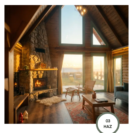
03
HAZ