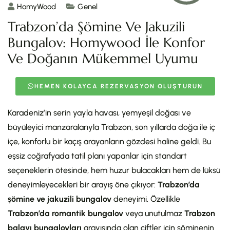
HomyWood
Genel
Trabzon’da Şömine Ve Jakuzili
Bungalov: Homywood İle Konfor
Ve Doğanın Mükemmel Uyumu
HEMEN KOLAYCA REZERVASYON OLUŞTURUN
Karadeniz’in serin yayla havası, yemyeşil doğası ve
büyüleyici manzaralarıyla Trabzon, son yıllarda doğa ile iç
içe, konforlu bir kaçış arayanların gözdesi haline geldi. Bu
eşsiz coğrafyada tatil planı yapanlar için standart
seçeneklerin ötesinde, hem huzur bulacakları hem de lüksü
deneyimleyecekleri bir arayış öne çıkıyor:
Trabzon’da
şömine ve jakuzili bungalov
deneyimi. Özellikle
Trabzon’da romantik bungalov
veya unutulmaz
Trabzon
balayı bungalovları
arayışında olan çiftler için şöminenin