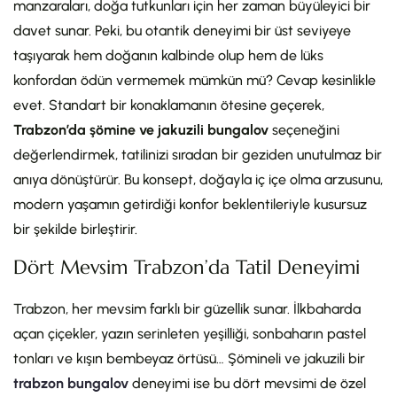
manzaraları, doğa tutkunları için her zaman büyüleyici bir
davet sunar. Peki, bu otantik deneyimi bir üst seviyeye
taşıyarak hem doğanın kalbinde olup hem de lüks
konfordan ödün vermemek mümkün mü? Cevap kesinlikle
evet. Standart bir konaklamanın ötesine geçerek,
Trabzon’da şömine ve jakuzili bungalov
seçeneğini
değerlendirmek, tatilinizi sıradan bir geziden unutulmaz bir
anıya dönüştürür. Bu konsept, doğayla iç içe olma arzusunu,
modern yaşamın getirdiği konfor beklentileriyle kusursuz
bir şekilde birleştirir.
Dört Mevsim Trabzon’da Tatil Deneyimi
Trabzon, her mevsim farklı bir güzellik sunar. İlkbaharda
açan çiçekler, yazın serinleten yeşilliği, sonbaharın pastel
tonları ve kışın bembeyaz örtüsü… Şömineli ve jakuzili bir
trabzon bungalov
deneyimi ise bu dört mevsimi de özel