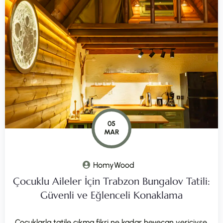
05
MAR
HomyWood
Çocuklu Aileler İçin Trabzon Bungalov Tatili:
Güvenli ve Eğlenceli Konaklama
Çocuklarla tatile çıkma fikri ne kadar heyecan vericiyse,