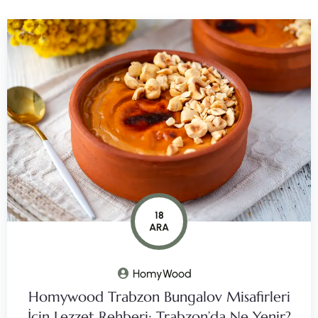
18
ARA
HomyWood
Homywood Trabzon Bungalov Misafirleri
İçin Lezzet Rehberi: Trabzon’da Ne Yenir?