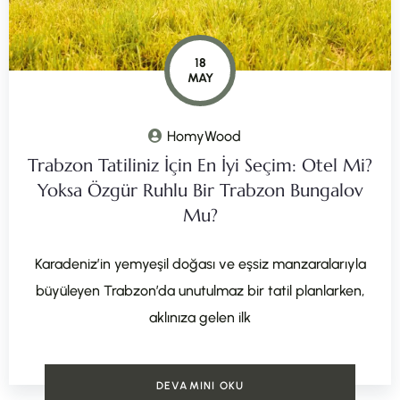
18
MAY
HomyWood
Trabzon Tatiliniz İçin En İyi Seçim: Otel Mi?
Yoksa Özgür Ruhlu Bir Trabzon Bungalov
Mu?
Karadeniz’in yemyeşil doğası ve eşsiz manzaralarıyla
büyüleyen Trabzon’da unutulmaz bir tatil planlarken,
aklınıza gelen ilk
DEVAMINI OKU