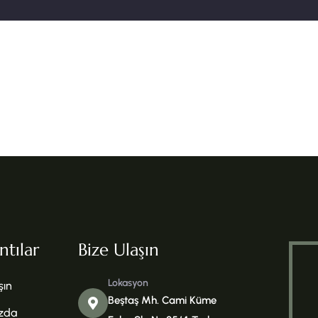
ntılar
Bize Ulaşın
Lokasyon
şın
Beştaş Mh. Cami Küme
zda