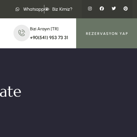
Whatsapp
Biz Kimiz?
Bizi Arayın [TR]
REZERVASYON YAP
+90(541) 953 73 31
ate